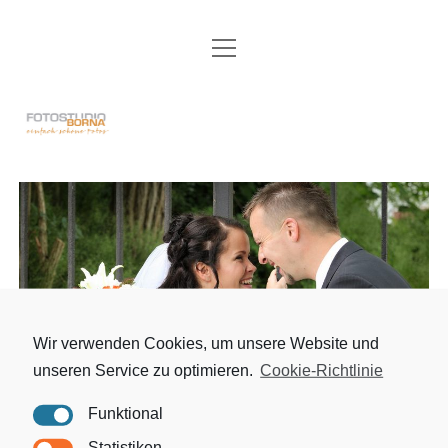
Menü
FOTOSTUDIO
öffnen
AKTUELLES
Fotostudio
HOCHZEIT
Borna
PASS- UND BEWERBUNGSFOTOS
FAMILIE
PORTRAIT
AKT & EROTIK
Wir verwenden Cookies, um unsere Website und
BABY & BABYBAUCH
unseren Service zu optimieren.
Cookie-Richtlinie
DATENSCHUTZ
Funktional
Hochzeit
IMPRESSUM
Statistiken