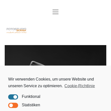
Menü
FOTOSTUDIO
öffnen
AKTUELLES
Fotostudio
HOCHZEIT
Borna
PASS- UND BEWERBUNGSFOTOS
FAMILIE
PORTRAIT
AKT & EROTIK
Wir verwenden Cookies, um unsere Website und
unseren Service zu optimieren.
Cookie-Richtlinie
BABY & BABYBAUCH
Funktional
DATENSCHUTZ
Akt & Erotik
Statistiken
IMPRESSUM