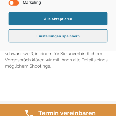
Marketing
ANFAHRT
Sie haben Freude an sinnlich erotischen
Fotografien? Sie wollen diese Seiten von sich auf
COOKIE-RICHTLINIE (EU)
Alle akzeptieren
hochwertigen Fotos sehen? Ob für Sie selbst oder
als Geschenk für Ihren Partner – gönnen Sie sich
facebook
instagram
linkedin
E-
phone
etwas besonderes!
Einstellungen speichern
Mail
Ob im Studio oder Outdoor, ob in Color oder
schwarz-weiß, in einem für Sie unverbindlichem
Vorgespräch klären wir mit Ihnen alle Details eines
möglichem Shootings.
Chosen WordPress Theme
von Compete Themes.
Termin vereinbaren